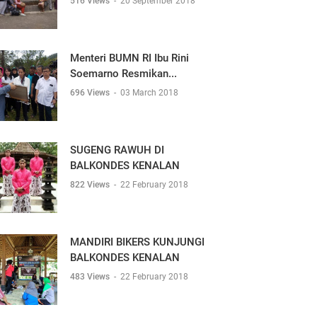
516 Views
-
20 September 2018
Menteri BUMN RI Ibu Rini
Soemarno Resmikan...
696 Views
-
03 March 2018
SUGENG RAWUH DI
BALKONDES KENALAN
822 Views
-
22 February 2018
MANDIRI BIKERS KUNJUNGI
BALKONDES KENALAN
483 Views
-
22 February 2018