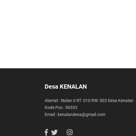
Desa KENALAN
Alamat : Nalan II RT. 010 RW. 003 Desa Kenalan
Kode Pos : 56553
Email : kenalandesa@gmail.com