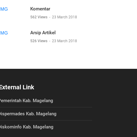
Komentar
562 Views
-
23 March 2018
Arsip Artikel
526 Views
-
23 March 2018
External Link
emerintah Kab. Magelang
ispermades Kab. Magelang
iskominfo Kab. Magelang