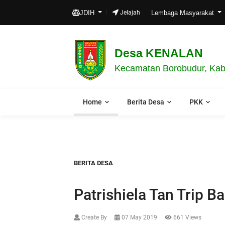
JDIH
Jelajah
Lembaga Masyarakat
Desa KENALAN
Kecamatan Borobudur, Kab
Home
Berita Desa
PKK
BERITA DESA
Patrishiela Tan Trip 
Create By
07 May 2019
661 Views