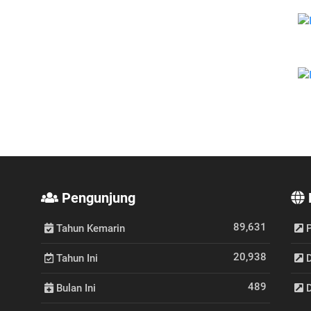
Pengunjung
89,631
Tahun Kemarin
P
20,938
Tahun Ini
D
489
Bulan Ini
D